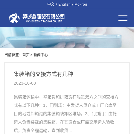
中文
/
English
/
Монгол
当前位置：
首页
>
新闻中心
集装箱的交接方式有几种
2023-10-08
集装箱运输中，整箱货和拼箱货在船货双方之间的交接方
式有以下几种：1、门到场：由发货人货仓或工厂仓库至
目的地或卸箱港的集装箱装卸区堆场。2、门到门：由托
运人负责装载的集装箱，在其货仓或厂库交承运人验收
后，负责全程运输，直到收货…