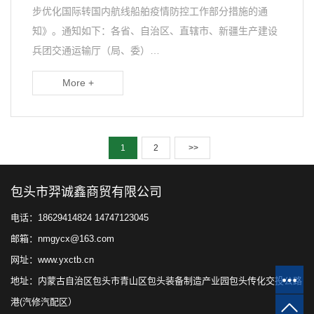
步优化国际转国内航线船舶疫情防控工作部分措施的通
知》。通知如下：各省、自治区、直辖市、新疆生产建设
兵团交通运输厅（局、委）…
More +
1
2
>>
包头市羿诚鑫商贸有限公司
电话：18629414824 14747123045
邮箱：nmgycx@163.com
网址：www.yxctb.cn
地址：内蒙古自治区包头市青山区包头装备制造产业园包头传化交投公路
港(汽修汽配区）