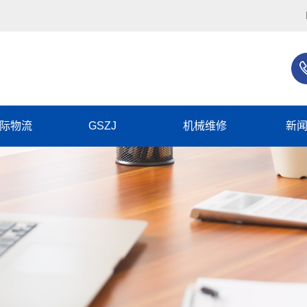
际物流
GSZJ
机械维修
新
企
行
常