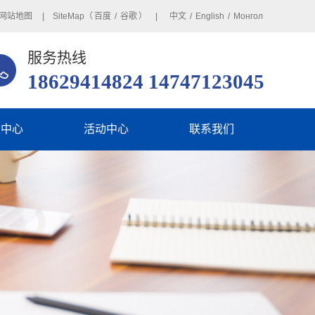
网站地图
| SiteMap（
百度
/
谷歌
） |
中文
/
English
/
Монгол
服务热线
18629414824 14747123045
闻中心
活动中心
联系我们
业动态
在线留言
业动态
见问题